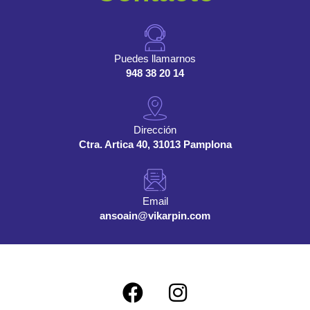
Puedes llamarnos
948 38 20 14
Dirección
Ctra. Artica 40, 31013 Pamplona
Email
ansoain@vikarpin.com
F
I
a
n