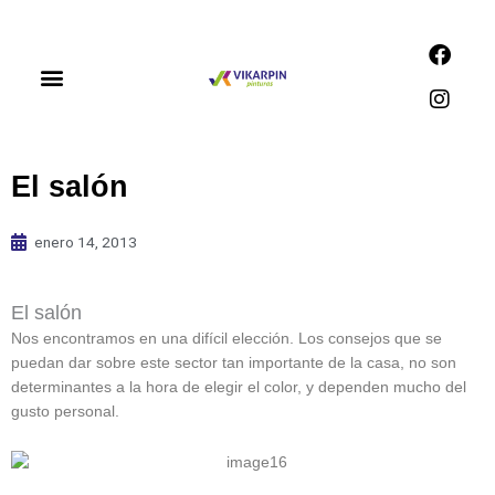
Ir
al
F
I
contenido
a
n
c
s
Productos y servicios
Nuestras tiendas
e
t
b
a
o
g
o
r
El salón
k
a
m
enero 14, 2013
El salón
Nos encontramos en una difícil elección. Los consejos que se
puedan dar sobre este sector tan importante de la casa, no son
determinantes a la hora de elegir el color, y dependen mucho del
gusto personal.