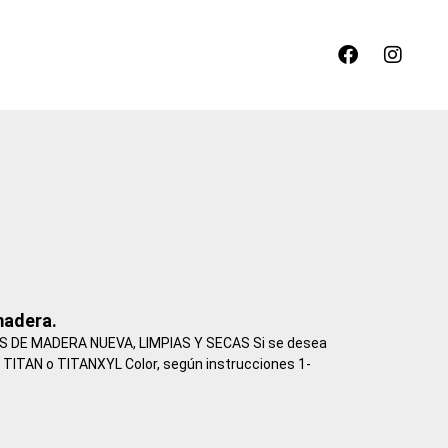
F
I
a
n
c
s
e
t
b
a
o
g
o
r
k
a
m
madera.
 DE MADERA NUEVA, LIMPIAS Y SECAS Si se desea
r TITAN o TITANXYL Color, según instrucciones 1-