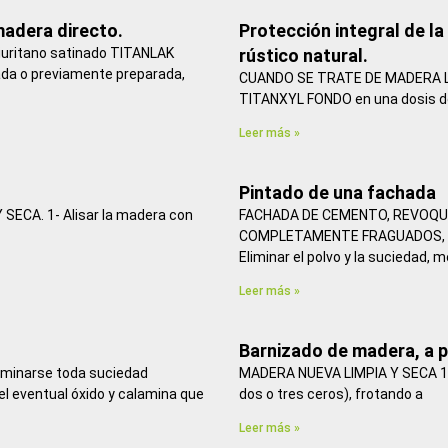
madera directo.
Protección integral de la
liuritano satinado TITANLAK
rústico natural.
ada o previamente preparada,
CUANDO SE TRATE DE MADERA LMP
TITANXYL FONDO en una dosis d
Leer más »
Pintado de una fachada
ECA. 1- Alisar la madera con
FACHADA DE CEMENTO, REVOQU
COMPLETAMENTE FRAGUADOS, S
Eliminar el polvo y la suciedad, 
Leer más »
Barnizado de madera, a p
minarse toda suciedad
MADERA NUEVA LIMPIA Y SECA 1- Al
el eventual óxido y calamina que
dos o tres ceros), frotando a
Leer más »