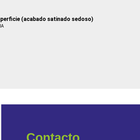
uperficie (acabado satinado sedoso)
IA
Contacto