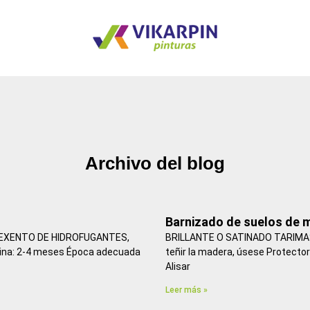
Archivo del blog
Página
Página
Barnizado de suelos de 
EXENTO DE HIDROFUGANTES,
BRILLANTE O SATINADO TARIMAS
cina: 2-4 meses Época adecuada
teñir la madera, úsese Protecto
Alisar
Leer más »