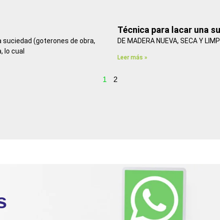
Técnica para lacar una s
 suciedad (goterones de obra,
DE MADERA NUEVA, SECA Y LIMP
, lo cual
Leer más »
1
2
s