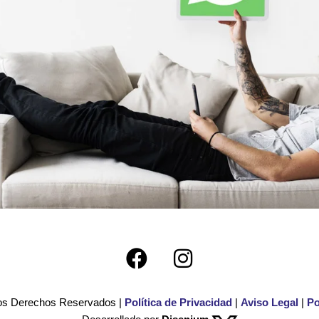
F
I
a
n
c
s
Los Derechos Reservados |
Política de Privacidad
|
Aviso Legal
|
Po
e
t