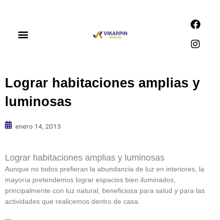
Ir
al
F
I
contenido
a
n
c
s
Productos y servicios
Nuestras tiendas
e
t
b
a
o
g
o
r
Lograr habitaciones amplias y
k
a
m
luminosas
enero 14, 2013
Lograr habitaciones amplias y luminosas
Aunque no todos prefieran la abundancia de luz en interiores, la
mayoría pretendemos lograr espacios bien iluminados,
principalmente con luz natural, beneficiosa para salud y para las
actividades que realicemos dentro de casa.