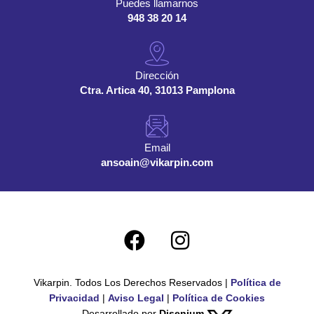
Puedes llamarnos
948 38 20 14
Dirección
Ctra. Artica 40, 31013 Pamplona
Email
ansoain@vikarpin.com
F
I
a
n
c
s
Vikarpin. Todos Los Derechos Reservados |
Política de
e
t
Privacidad
|
Aviso Legal
|
Política de Cookies
b
a
Desarrollado por
Disenium