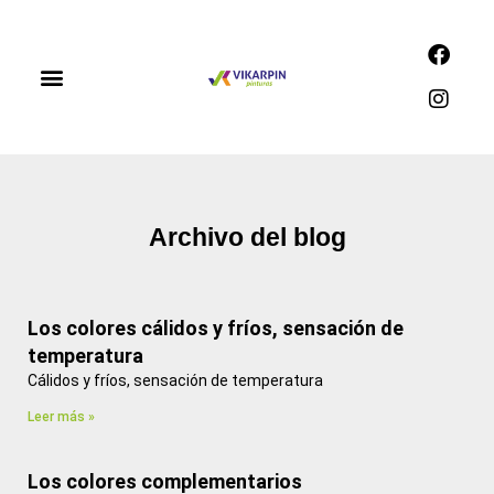
Ir
al
F
I
contenido
a
n
c
s
Productos y servicios
Nuestras tiendas
e
t
b
a
o
g
o
r
k
a
m
Archivo del blog
Los colores cálidos y fríos, sensación de
temperatura
Cálidos y fríos, sensación de temperatura
Leer más »
Los colores complementarios